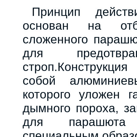
Принцип действ
основан на отб
сложенного парашю
для предотвра
строп.Конструкция
собой алюминие
которого уложен г
дымного пороха, з
для парашюта 
специальным образ